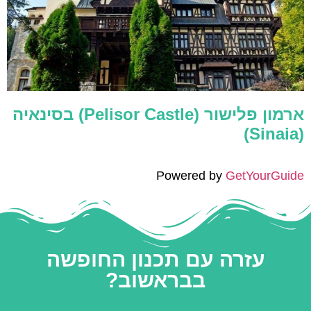
ארמון פלישור (Pelisor Castle) בסינאיה
(Sinaia)
Powered by
GetYourGuide
עזרה עם תכנון החופשה
בבראשוב?