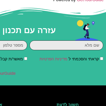
עזרה עם תכנון
קראתי והסכמתי ל
מדיניות הפרטיות
מאשר/ת קבלת ד
urGuide
חשוב לדעת
אי