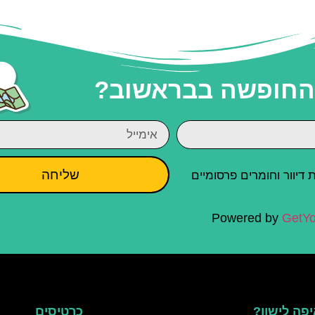
 החופשה בבראשוב?
שליחה
יוור וחומרים פרסומיים
Powered by
GetYo
פה לישון?
כרטיסים