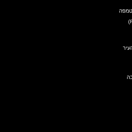
טמפה
ארמון פלישור (Pelisor Castle)
עיר