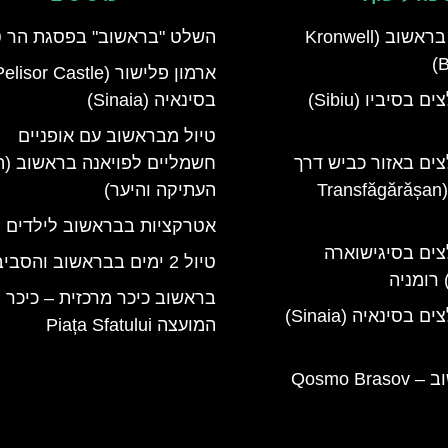
מלון קרונוול בראשוב (Kronwell
השלט "בראשוב" בפסגת הר 
B
מלונות מומלצים בסיביו (Sibiu)
בסינאיה (Sinaia)
טיול מבראשוב עם אופניים
צים באזור כביש דרך
חשמליים לפויאנה בראשוב (ה
טרנספגרשן (Transfăgărășan
העתיקה והיער)
אטרקציות בבראשוב לילדים
צים בסיגישוארה
טיול 2 ימים בבראשוב והסביבה
בראשוב כיכר מרכזית – כיכר
מלונות מומלצים בסינאיה (Sinaia)
המועצה Piața Sfatului
קוסמו בראשוב – Qosmo Brasov