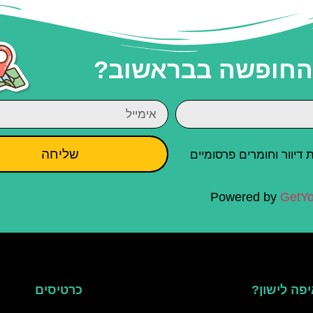
 החופשה בבראשוב?
שליחה
יוור וחומרים פרסומיים
Powered by
GetYo
פה לישון?
כרטיסים