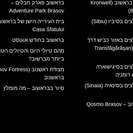
מלון קרונוול בראשוב (Kronwell
בראשוב פארק חבלים –
Adventure Park Brasov
B
מלונות מומלצים בסיביו (Sibiu)
בית העירייה הישן של בראשוב
Casa Sfatului
צים באזור כביש דרך
בראשוב בחודש אוגוסט
טרנספגרשן (Transfăgărășan
מהם טיולי היום והטיולים הטו
ביותר מברשוב?
צים בסיגישוארה
בראשנוב
מלונות מומלצים בסינאיה (Sinaia)
סיור בבראשוב – מה מומלץ
קוסמו בראשוב – Qosmo Brasov