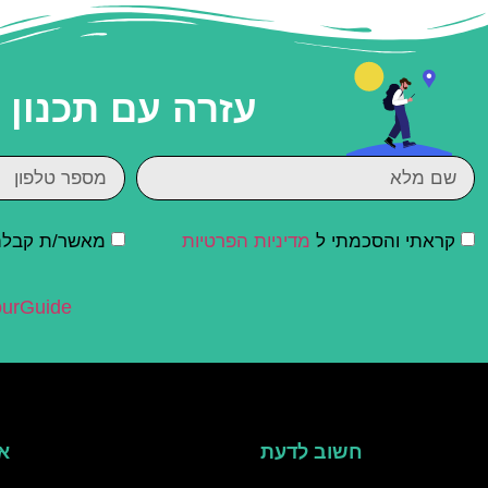
עזרה עם תכנון
קראתי והסכמתי ל
מדיניות הפרטיות
מאשר/ת קבלת ד
urGuide
חשוב לדעת
אי