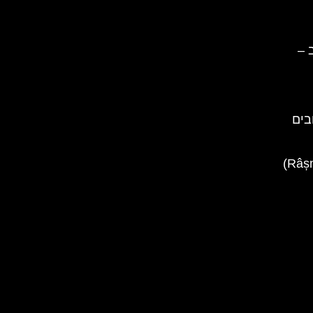
 –
בים
מצודת ראשנוב (Râșnov Fortress)