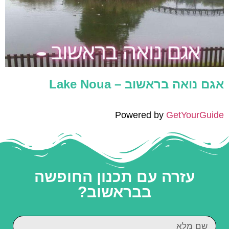
אגם נואה בראשוב – ‪Lake Noua‬
Powered by
GetYourGuide
עזרה עם תכנון החופשה
בבראשוב?