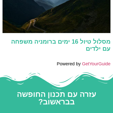
מסלול טיול 16 ימים ברומניה משפחה
עם ילדים
Powered by
GetYourGuide
עזרה עם תכנון החופשה
בבראשוב?