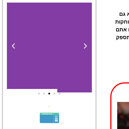
 גם
וחקות
ם אתם
תספק
מלונות
ם
מציאת מלון
ועית
מומלץ?
יבית