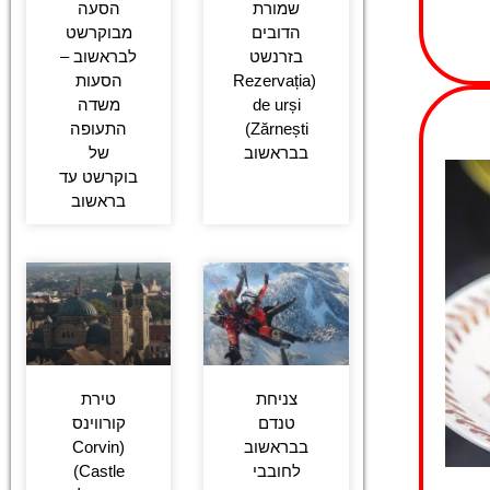
שמורת
הסעה
הדובים
מבוקרשט
בזרנשט
לבראשוב –
(Rezervația
הסעות
de urși
משדה
Zărnești)
התעופה
בבראשוב
של
בוקרשט עד
בראשוב
צניחת
טירת
טנדם
קורווינס
בבראשוב
(Corvin
לחובבי
Castle)