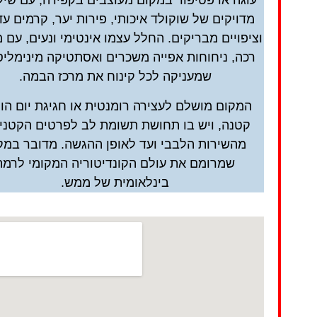
עוגה או פטיפור במקום מעוצבים בקפידה, עם שיל
השוואת מחירים
מדויקים של שוקולד איכותי, פירות יער, קרמים עד
לחצו פה!
וציפויים מבריקים. החלל עצמו אינטימי ונעים, עם מ
רכה, ניחוחות אפייה משכרים ואסתטיקה מינימלי
שמעניקה לכל קינוח את מרכז הבמה.
המקום מושלם לעצירה רומנטית או חגיגת יום הו
קטנה, ויש בו תחושת תשומת לב לפרטים הקטני
מהשירות הלבבי ועד לאופן ההגשה. מדובר במק
שמרומם את עולם הקונדיטוריה המקומי לרמה
בינלאומית של ממש.