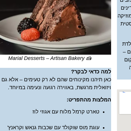
ובים
במיוחד עבו
פעילויות וסיורים
ינים
בבראשוב!
וזיקה
לחצו פה
סטית
לחצו פה!
לדת
ם –
🍰 Marial Desserts – Artisan Bakery
ום
למה כדאי לבקר?
כאן תיהנו מקינוחים שהם לא רק טעימים – אלא גם ח
ויזואלית מרגשת, באווירה רגועה ונעימה במיוחד.
המלצות מהתפריט:
טארט קרמל מלוח עם אגוזי לוז
עוגת מוס שוקולד עם שכבות גנאש וקראנץ'