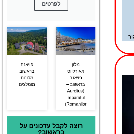
לפרטים
מלון
פויאנה
אאורליוס
בראשוב
פויאנה
מלונות
בראשוב –
מומלצים
(Aurelius
Imparatul
Romanilor)
רוצה לקבל עדכונים על
בראשוב?