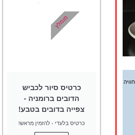
רכם!
לחצו
פה!
מומלץ
!
וויה
כרטיס סיור לכביש
הדובים ברומניה -
צפייה בדובים בטבע!
כרטיס בלעדי - להזמין מראש!