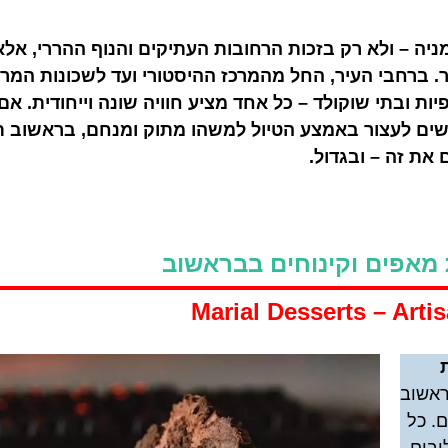
ה – ולא רק בזכות הרחובות העתיקים והנוף ההררי, אלא
ברחבי העיר, החל מהמרכז ההיסטורי ועד לשכונות המר
יות ובתי שוקולד – כל אחד מציע חוויה שונה וייחודית. א
פשים לעצור באמצע הטיול למשהו מתוק ומנחם, בראשוב 
 את זה – ובגדול.
 מאפים וקינוחים בבראשוב
סיורי
כרטיסים
 בבראשוב
הדרכה מקצ
כרטיסים למגוון
. כל
ואינפורמט
אטרקציות,