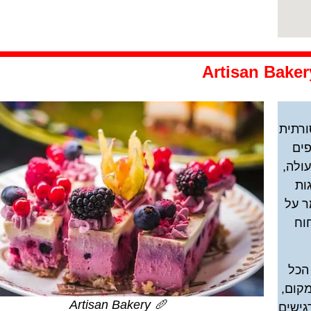
מסורתית
פים
ולה,
ות
ר על
וח
הכל
מקום,
🥖 Artisan Bakery
גישים