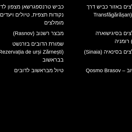
צים באזור כביש דרך
כביש טרנספגרשאן מצפון לדר
טרנספגרשן (Transfăgărășan
נקודות תצפית, טיולים ויעדים
מומלצים
צים בסיגישוארה
מבצר רשנוב (Rasnov)
שמורת הדובים בזרנשט
מלונות מומלצים בסינאיה (Sinaia)
בבראשוב
קוסמו בראשוב – Qosmo Brasov
טיול מבראשוב לדובים