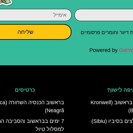
שליחה
יוור וחומרים פרסומיים
Powered by
GetYo
פה לישון?
כרטיסים
מלון קרונוול בראשוב (Kronwell
בראשוב הכ
Neagră)
B
מלונות מומלצים בסיביו (Sibiu)
7 ימים בבראשוב והסביבה ה
למסלול טיול