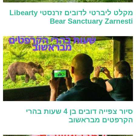
מקלט ליברטי לדובים זרנסטי Libearty
Bear Sanctuary Zarnesti
סיור צפייה דובים בן 4 שעות בהרי
הקרפטים מבראשוב