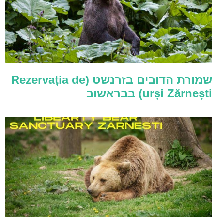
שמורת הדובים בזרנשט (Rezervația de
urși Zărnești) בבראשוב